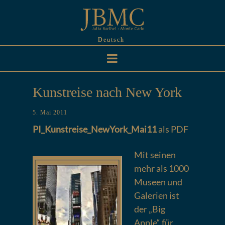
Skip
to
content
Deutsch
Kunstreise nach New York
5. Mai 2011
PI_Kunstreise_NewYork_Mai11
als PDF
Mit seinen
mehr als 1000
Museen und
Galerien ist
der „Big
Apple“ für