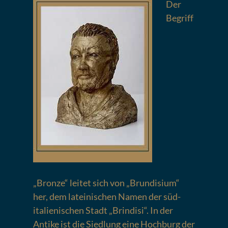
Der
Begriff
„Bronze“ leitet sich von „Brundisium“
her, dem lateinischen Namen der süd-
italienischen Stadt „Brindisi“. In der
Antike ist die Siedlung eine Hochburg der