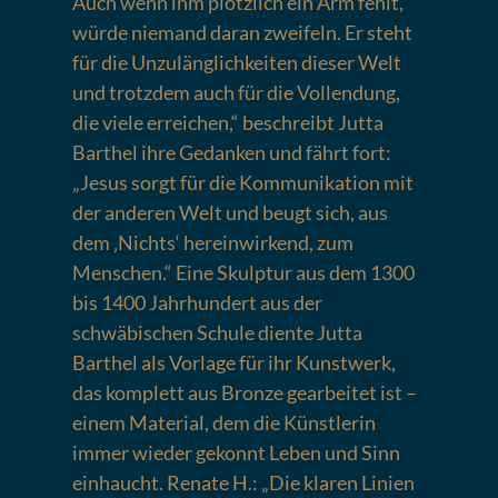
Auch wenn ihm plötzlich ein Arm fehlt,
würde niemand daran zweifeln. Er steht
für die Unzulänglichkeiten dieser Welt
und trotzdem auch für die Vollendung,
die viele erreichen,“ beschreibt Jutta
Barthel ihre Gedanken und fährt fort:
„Jesus sorgt für die Kommunikation mit
der anderen Welt und beugt sich, aus
dem ‚Nichts‘ hereinwirkend, zum
Menschen.“ Eine Skulptur aus dem 1300
bis 1400 Jahrhundert aus der
schwäbischen Schule diente Jutta
Barthel als Vorlage für ihr Kunstwerk,
das komplett aus Bronze gearbeitet ist –
einem Material, dem die Künstlerin
immer wieder gekonnt Leben und Sinn
einhaucht. Renate H.: „Die klaren Linien