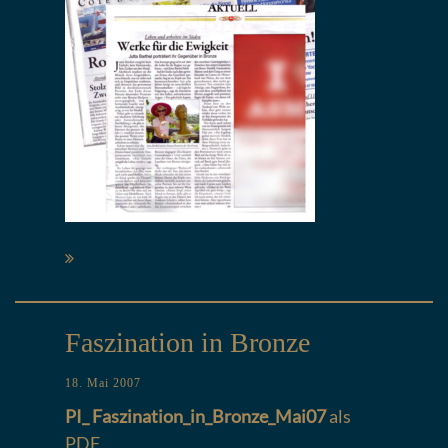
Faszination in Bronze
18. Mai 2007
PI_ Faszination_in_Bronze_Mai07
als
PDF