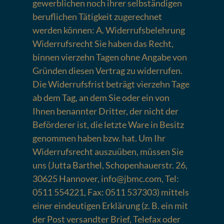
gewerblichen noch ihrer selbständigen
beruflichen Tätigkeit zugerechnet
werden können: A. Widerrufsbelehrung
Widerrufsrecht Sie haben das Recht,
binnen vierzehn Tagen ohne Angabe von
Gründen diesen Vertrag zu widerrufen.
Die Widerrufsfrist beträgt vierzehn Tage
ab dem Tag, an dem Sie oder ein von
Ihnen benannter Dritter, der nicht der
Beförderer ist, die letzte Ware in Besitz
genommen haben bzw. hat. Um Ihr
Widerrufsrecht auszuüben, müssen Sie
uns (Jutta Barthel, Schopenhauerstr. 26,
30625 Hannover, info@jbmc.com, Tel:
0511 554221, Fax: 0511 537303) mittels
einer eindeutigen Erklärung (z. B. ein mit
der Post versandter Brief, Telefax oder